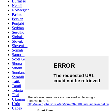
Burmese
Nepali
Norwegian
Pashto
Persian
Punjabi
Serbian
Sesotho
Sinhala
Slovak
Slovenian
Somali
Samoan
Scots Gaelic
Shona
Sindhi
Sundanese
Swahili
Tajik
Tamil
Telugu
Thai
Ukrainian
Urdu
Uzbek